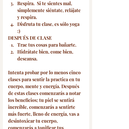
Respira.  Si te sientes mal, 
simplemente siéntate, relájate 
y respira.
Disfruta tu clase, es sólo yoga 
:) 
DESPUÉS DE CLASE 
Trae tus cosas para bañarte. 
Hidrátate bien, come bien, 
descansa. 
Intenta probar por lo menos cinco 
clases para sentir la practica en tu 
cuerpo, mente y energía. Después 
de estas clases comenzarás a notar 
los beneficios; tu piel se sentirá 
increíble, comenzarás a sentirte 
más fuerte, lleno de energía, vas a 
desintoxicar tu cuerpo, 
comenzarás a tonificar tus 