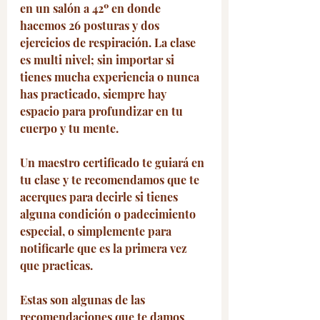
en un salón a 42º en donde 
hacemos 26 posturas y dos 
ejercicios de respiración. La clase 
es multi nivel; sin importar si 
tienes mucha experiencia o nunca 
has practicado, siempre hay 
espacio para profundizar en tu 
cuerpo y tu mente. 
Un maestro certificado te guiará en 
tu clase y te recomendamos que te 
acerques para decirle si tienes 
alguna condición o padecimiento 
especial, o simplemente para 
notificarle que es la primera vez 
que practicas. 
Estas son algunas de las 
recomendaciones que te damos 