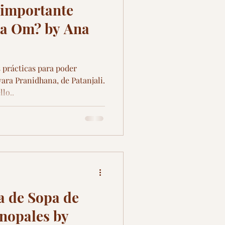
 importante
tra Om? by Ana
 prácticas para poder
vara Pranidhana, de Patanjali.
lo..
a de Sopa de
nopales by