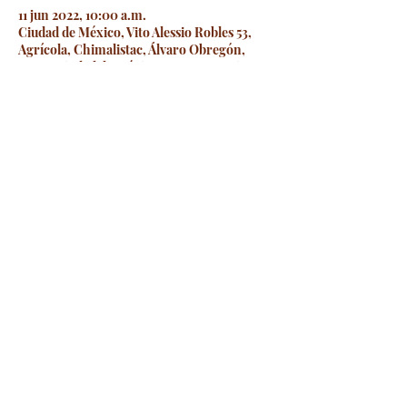
11 jun 2022, 10:00 a.m.
Ciudad de México, Vito Alessio Robles 53,
Agrícola, Chimalistac, Álvaro Obregón,
01050 Ciudad de México, CDMX, Mexico
Guests
See All
Share this event
©2021 by Hot Yoga San Angel.