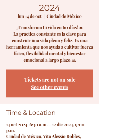
2024
lun 14 de oct
  |  
Ciudad de México
¡Transforma tu vida en 60 días! 🔥
La práctica constante es la clave para
construir una vida plena y feliz. Es una
herramienta que nos ayuda a cultivar fuerza
física, flexibilidad mental y bienestar
emocional a largo plazo.🙏
Tickets are not on sale
See other events
Time & Location
14 oct 2024, 6:30 a.m. – 12 dic 2024, 9:00
p.m.
Ciudad de México, Vito Alessio Robles,