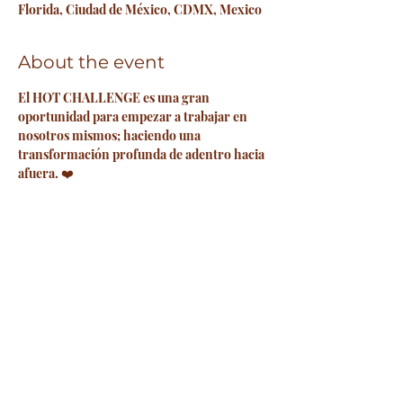
Florida, Ciudad de México, CDMX, Mexico
About the event
El HOT CHALLENGE es una gran 
oportunidad para empezar a trabajar en 
nosotros mismos; haciendo una 
transformación profunda de adentro hacia 
afuera. ❤️
Estos son los requisitos: 👇🏻
(Del lunes 14 de octubre al jueves 12 de 
diciembre)
🧘🏻 60 clases
📆 60 días 
🍀 Inversión: 
Show More