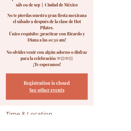
sáb 09 de sep
  |  
Ciudad de México
No te pierdas nuestra gran fiesta mexicana
el sábado 9 después de la clase de Hot
Pilates.
Único requisito: ¡practicar con Ricardo y
Diana a las 10:30 am!
No olvides venir con algún adorno o disfraz
para la celebración 🫶🏻🫶🏻
Registration is closed
See other events
Time & Location
09 sep 2023, 11:30 a.m. – 1:30 p.m.
Ciudad de México, Vito Alessio Robles,