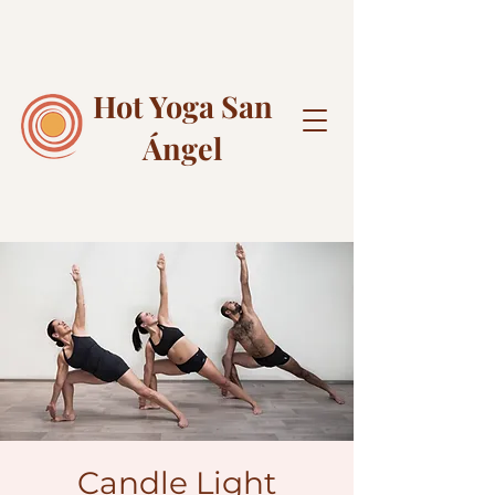
Hot Yoga
San
Ángel
Candle Light