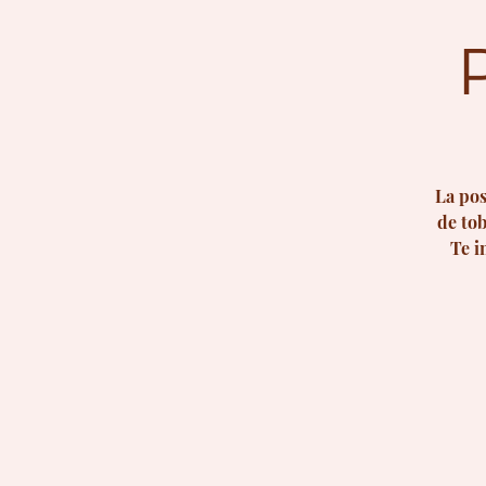
La pos
de tob
Te i