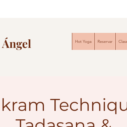
 Ángel
Hot Yoga
Reservar
Clas
ikram Techniqu
Tadasana &