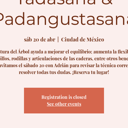
Padangustasan
sáb 20 de abr
  |  
Ciudad de México
tura del Árbol ayuda a mejorar el equilibrio; aumenta la flexi
illos, rodillas y articulaciones de las caderas, entre otros bene
nvitamos el sábado 20 con Adrián para revisar la técnica corre
resolver todas tus dudas. ¡Reserva tu lugar!
Registration is closed
See other events