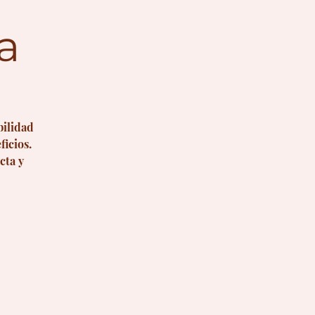
a
bilidad
ficios.
cta y