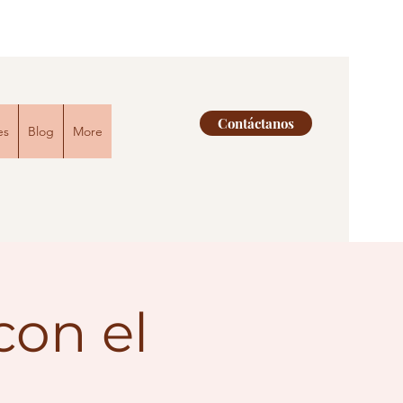
Contáctanos
es
Blog
More
con el
o