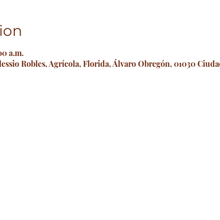
ion
00 a.m.
lessio Robles, Agrícola, Florida, Álvaro Obregón, 01030 Ciu