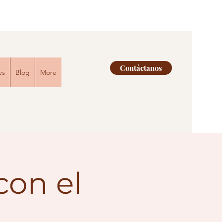
Contáctanos
es
Blog
More
con el
o