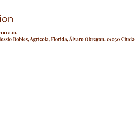
ion
:00 a.m.
lessio Robles, Agrícola, Florida, Álvaro Obregón, 01030 Ciu