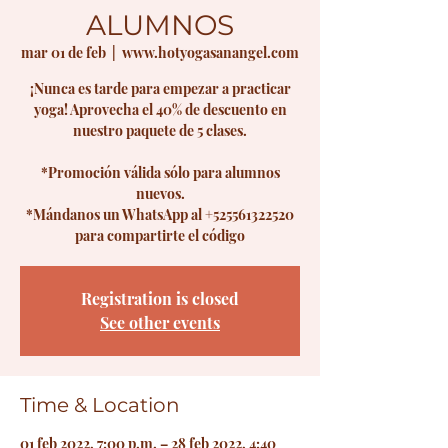
ALUMNOS
mar 01 de feb
  |  
www.hotyogasanangel.com
¡Nunca es tarde para empezar a practicar
yoga! Aprovecha el 40% de descuento en
nuestro paquete de 5 clases.
*Promoción válida sólo para alumnos
nuevos.
*Mándanos un WhatsApp al +525561322520
para compartirte el código
Registration is closed
See other events
Time & Location
01 feb 2022, 7:00 p.m. – 28 feb 2022, 4:40