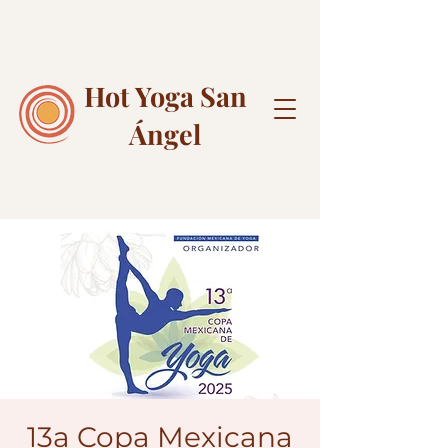
Hot Yoga
San
Ángel
13a Copa Mexicana