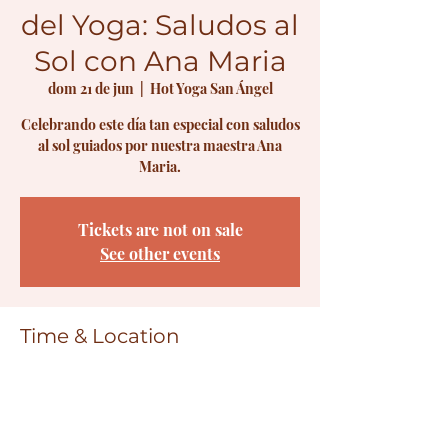
del Yoga: Saludos al
Sol con Ana Maria
dom 21 de jun
  |  
Hot Yoga San Ángel
Celebrando este día tan especial con saludos
al sol guiados por nuestra maestra Ana
Maria.
Tickets are not on sale
See other events
Time & Location
21 jun 2026, 8:00 a.m. – 9:30 a.m.
Hot Yoga San Ángel, Vito Alessio Robles,
Agrícola, Florida, Álvaro Obregón, 01030
Ciudad de México, CDMX, Mexico